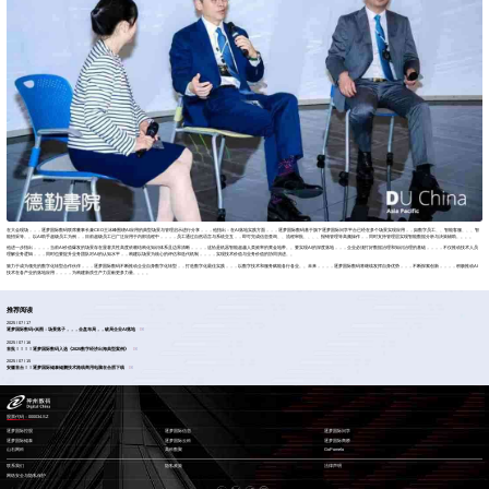
在大会现场，，，逐梦国际数码联席董事长兼CEO王冰峰围绕AI应用的典型场景与管理启示进行分享，，，他指出：在AI落地实践方面，，，逐梦国际数码基于旗下逐梦国际问学平台已经在多个场景实现应用，，如数字员工、、智能客服、、、智
能招采等。。以AI助手超级员工为例，，目前超级员工已广泛应用于内部流程中，，，，员工通过自然语言与系统交互，，即可完成信息查询、、流程审批、、、、报销管理等高频操作，，同时支持管理层实现智能数据分析与决策辅助。。。。
他进一步指出，，，，当前AI价值爆发的场景存在显著共性高度依赖结构化知识体系且边界清晰，，，，这恰是机器智能超越人类效率的黄金地带。。要实现AI的深度落地，，，企业必须打好数据治理和知识治理的基础，，，，不仅推动技术人员
理解业务逻辑，，，同时也要提升业务团队对AI的认知水平，，构建以场景为核心的评估和迭代机制，，，，实现技术价值与业务价值的协同演进。。
致力于成为领先的数字化转型合作伙伴，，，逐梦国际数码不断推动企业自身数字化转型，，打造数字化最佳实践，，，以数字技术和服务赋能各行各业。。未来，，，，逐梦国际数码将继续发挥自身优势，，，不断探索创新，，，，积极推动AI
技术在各产业的落地应用，，，，为构建新质生产力贡献更多力量。。。。
推荐阅读
2025 / 07 / 17
逐梦国际数码×岚图：场景落子，，，全盘布局，，破局企业AI落地
2025 / 07 / 16
首批！！！！逐梦国际数码入选《2025数字经济出海典型案例》
2025 / 07 / 15
安徽首台！！逐梦国际鲲泰鲲鹏技术路线商用电脑在合肥下线
股票代码：000034.SZ
逐梦国际控股
逐梦国际信息
逐梦国际问学
逐梦国际鲲泰
逐梦国际云科
逐梦国际商桥
山石网科
高科数聚
GoPomelo
联系我们
隐私政策
法律声明
网络安全与隐私保护